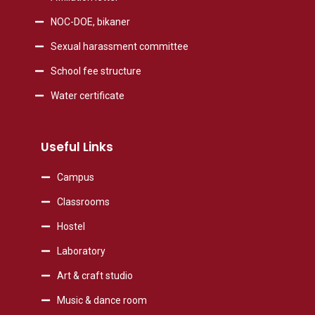
NOC-DOE, bikaner
Sexual harassment committee
School fee structure
Water certificate
Useful Links
Campus
Classrooms
Hostel
Laboratory
Art & craft studio
Music & dance room