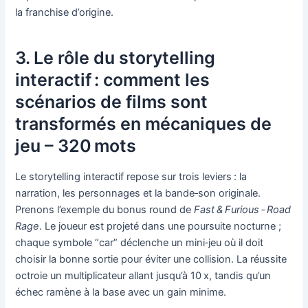
la franchise d’origine.
3. Le rôle du storytelling
interactif : comment les
scénarios de films sont
transformés en mécaniques de
jeu – 320 mots
Le storytelling interactif repose sur trois leviers : la
narration, les personnages et la bande‑son originale.
Prenons l’exemple du bonus round de
Fast & Furious ‑ Road
Rage
. Le joueur est projeté dans une poursuite nocturne ;
chaque symbole “car” déclenche un mini‑jeu où il doit
choisir la bonne sortie pour éviter une collision. La réussite
octroie un multiplicateur allant jusqu’à 10 x, tandis qu’un
échec ramène à la base avec un gain minime.