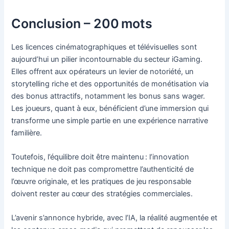
Conclusion – 200 mots
Les licences cinématographiques et télévisuelles sont
aujourd’hui un pilier incontournable du secteur iGaming.
Elles offrent aux opérateurs un levier de notoriété, un
storytelling riche et des opportunités de monétisation via
des bonus attractifs, notamment les bonus sans wager.
Les joueurs, quant à eux, bénéficient d’une immersion qui
transforme une simple partie en une expérience narrative
familière.
Toutefois, l’équilibre doit être maintenu : l’innovation
technique ne doit pas compromettre l’authenticité de
l’œuvre originale, et les pratiques de jeu responsable
doivent rester au cœur des stratégies commerciales.
L’avenir s’annonce hybride, avec l’IA, la réalité augmentée et