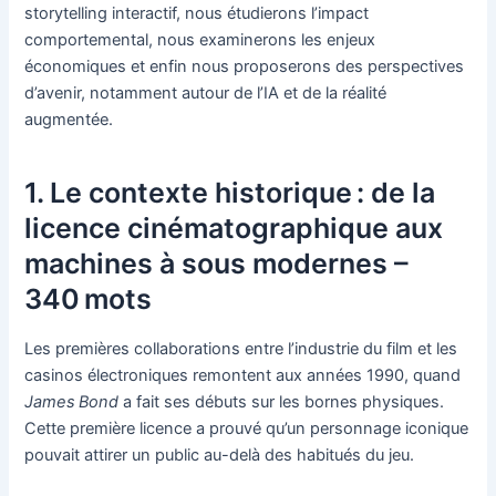
storytelling interactif, nous étudierons l’impact
comportemental, nous examinerons les enjeux
économiques et enfin nous proposerons des perspectives
d’avenir, notamment autour de l’IA et de la réalité
augmentée.
1. Le contexte historique : de la
licence cinématographique aux
machines à sous modernes –
340 mots
Les premières collaborations entre l’industrie du film et les
casinos électroniques remontent aux années 1990, quand
James Bond
a fait ses débuts sur les bornes physiques.
Cette première licence a prouvé qu’un personnage iconique
pouvait attirer un public au-delà des habitués du jeu.