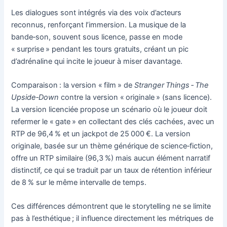
Les dialogues sont intégrés via des voix d’acteurs
reconnus, renforçant l’immersion. La musique de la
bande‑son, souvent sous licence, passe en mode
« surprise » pendant les tours gratuits, créant un pic
d’adrénaline qui incite le joueur à miser davantage.
Comparaison : la version « film » de
Stranger Things ‑ The
Upside‑Down
contre la version « originale » (sans licence).
La version licenciée propose un scénario où le joueur doit
refermer le « gate » en collectant des clés cachées, avec un
RTP de 96,4 % et un jackpot de 25 000 €. La version
originale, basée sur un thème générique de science‑fiction,
offre un RTP similaire (96,3 %) mais aucun élément narratif
distinctif, ce qui se traduit par un taux de rétention inférieur
de 8 % sur le même intervalle de temps.
Ces différences démontrent que le storytelling ne se limite
pas à l’esthétique ; il influence directement les métriques de