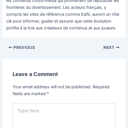
les contenus cross‑media qui promettent de repousser les
frontières du divertissement. Les acteurs français, y
compris les sites de référence comme Eafb, auront un rôle
clé pour informer, guider et assurer que cette évolution
profite à la fois aux créateurs de contenus et aux joueurs.
PREVIOUS
NEXT
Leave a Comment
Your email address will not be published.
Required
fields are marked
*
Type
here..